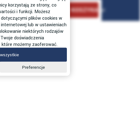
icy korzystają ze strony, co
DODAJ DO KOSZYKA
Projekt graficzny oraz oprogramowanie GOshop.pl
artości i funkcji. Możesz
 dotyczącymi plików cookies w
SIZER
 internetowej lub w ustawieniach
 blokowanie niektórych rodzajów
 Twoje doświadczenia
g, które możemy zaoferować.
wszystkie
Preferencje
Wypełnij formularz