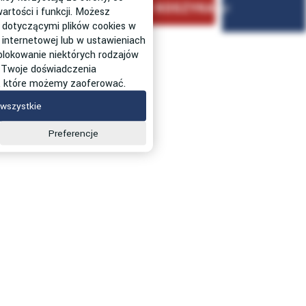
DODAJ DO KOSZYKA
Projekt graficzny oraz oprogramowanie GOshop.pl
artości i funkcji. Możesz
 dotyczącymi plików cookies w
SIZER
 internetowej lub w ustawieniach
 blokowanie niektórych rodzajów
 Twoje doświadczenia
g, które możemy zaoferować.
wszystkie
Preferencje
Wypełnij formularz