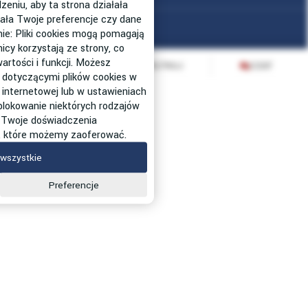
niu, aby ta strona działała
ała Twoje preferencje czy dane
Mapa strony
nie: Pliki cookies mogą pomagają
icy korzystają ze strony, co
Projekt graficzny oraz oprogramowanie GOshop.pl
artości i funkcji. Możesz
SORTUJ
FILTRUJ
CZAT
 dotyczącymi plików cookies w
SIZER
 internetowej lub w ustawieniach
 blokowanie niektórych rodzajów
 Twoje doświadczenia
g, które możemy zaoferować.
wszystkie
Preferencje