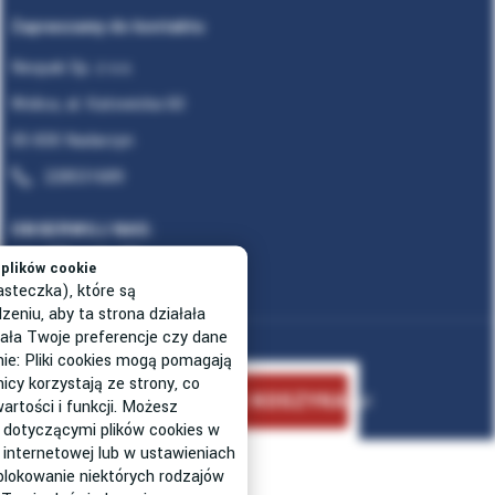
Zapraszamy do kontaktu
Neopak Sp. z o.o.
Wolica, al. Katowicka 60
05-830 Nadarzyn
228531689
OBSERWUJ NAS
plików cookie
asteczka), które są
niu, aby ta strona działała
ała Twoje preferencje czy dane
Mapa strony
nie: Pliki cookies mogą pomagają
icy korzystają ze strony, co
DODAJ DO KOSZYKA
Projekt graficzny oraz oprogramowanie GOshop.pl
artości i funkcji. Możesz
 dotyczącymi plików cookies w
SIZER
 internetowej lub w ustawieniach
 blokowanie niektórych rodzajów