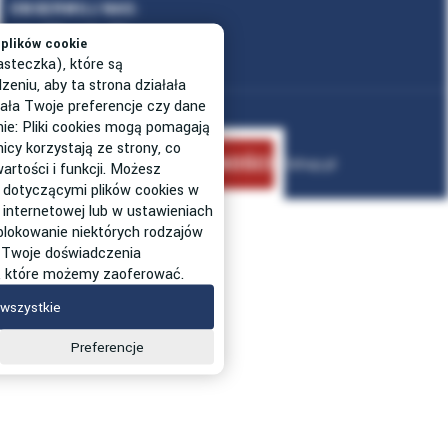
OBSERWUJ NAS
plików cookie
asteczka), które są
niu, aby ta strona działała
ała Twoje preferencje czy dane
Mapa strony
nie: Pliki cookies mogą pomagają
icy korzystają ze strony, co
POWIADOM O DOSTĘPNOŚCI
Projekt graficzny oraz oprogramowanie GOshop.pl
artości i funkcji. Możesz
 dotyczącymi plików cookies w
SIZER
 internetowej lub w ustawieniach
 blokowanie niektórych rodzajów
 Twoje doświadczenia
g, które możemy zaoferować.
wszystkie
Preferencje