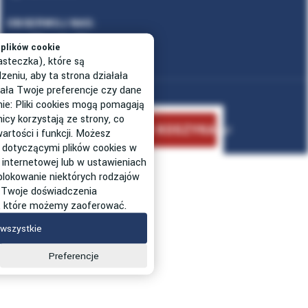
OBSERWUJ NAS
plików cookie
asteczka), które są
niu, aby ta strona działała
ała Twoje preferencje czy dane
Mapa strony
nie: Pliki cookies mogą pomagają
icy korzystają ze strony, co
DODAJ DO KOSZYKA
Projekt graficzny oraz oprogramowanie GOshop.pl
artości i funkcji. Możesz
 dotyczącymi plików cookies w
SIZER
 internetowej lub w ustawieniach
 blokowanie niektórych rodzajów
 Twoje doświadczenia
g, które możemy zaoferować.
wszystkie
Preferencje