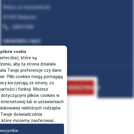
Wolica, al. Katowicka 60
05-830 Nadarzyn
228531689
OBSERWUJ NAS
plików cookie
asteczka), które są
niu, aby ta strona działała
ała Twoje preferencje czy dane
Mapa strony
nie: Pliki cookies mogą pomagają
icy korzystają ze strony, co
DODAJ DO KOSZYKA
Projekt graficzny oraz oprogramowanie GOshop.pl
artości i funkcji. Możesz
 dotyczącymi plików cookies w
SIZER
 internetowej lub w ustawieniach
 blokowanie niektórych rodzajów
 Twoje doświadczenia
g, które możemy zaoferować.
wszystkie