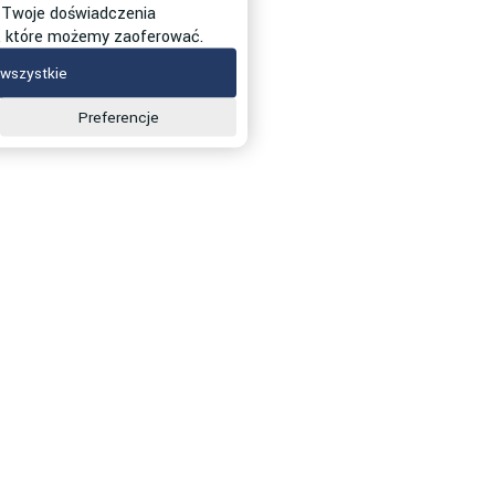
 Twoje doświadczenia
g, które możemy zaoferować.
wszystkie
Preferencje
Wypełnij formularz
E-mail