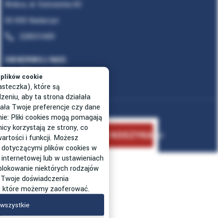
Wolica, al. Katowicka 60
05-830 Nadarzyn
228531689
OBSERWUJ NAS
plików cookie
asteczka), które są
niu, aby ta strona działała
ała Twoje preferencje czy dane
Mapa strony
nie: Pliki cookies mogą pomagają
icy korzystają ze strony, co
DODAJ DO KOSZYKA
Projekt graficzny oraz oprogramowanie GOshop.pl
artości i funkcji. Możesz
 dotyczącymi plików cookies w
SIZER
 internetowej lub w ustawieniach
 blokowanie niektórych rodzajów
 Twoje doświadczenia
g, które możemy zaoferować.
wszystkie