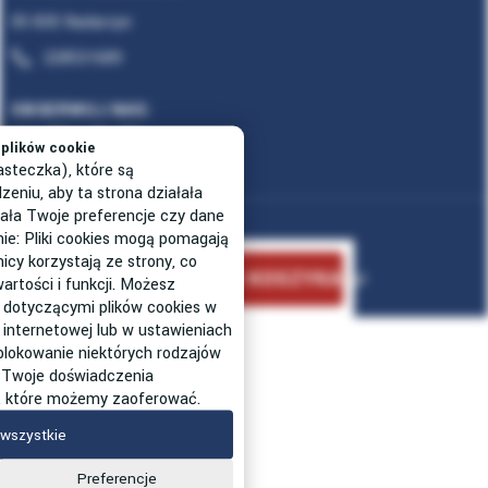
05-830 Nadarzyn
228531689
OBSERWUJ NAS
plików cookie
asteczka), które są
niu, aby ta strona działała
ała Twoje preferencje czy dane
Mapa strony
nie: Pliki cookies mogą pomagają
icy korzystają ze strony, co
DODAJ DO KOSZYKA
Projekt graficzny oraz oprogramowanie GOshop.pl
artości i funkcji. Możesz
 dotyczącymi plików cookies w
SIZER
 internetowej lub w ustawieniach
 blokowanie niektórych rodzajów
 Twoje doświadczenia
g, które możemy zaoferować.
wszystkie
Preferencje