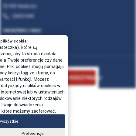
05-830 Nadarzyn
228531689
OBSERWUJ NAS
plików cookie
asteczka), które są
niu, aby ta strona działała
ała Twoje preferencje czy dane
Mapa strony
nie: Pliki cookies mogą pomagają
icy korzystają ze strony, co
DODAJ DO KOSZYKA
Projekt graficzny oraz oprogramowanie GOshop.pl
artości i funkcji. Możesz
 dotyczącymi plików cookies w
SIZER
 internetowej lub w ustawieniach
 blokowanie niektórych rodzajów
 Twoje doświadczenia
g, które możemy zaoferować.
wszystkie
Preferencje