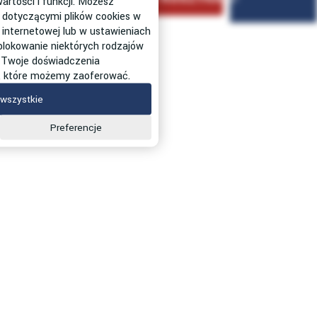
artości i funkcji. Możesz
 dotyczącymi plików cookies w
SIZER
 internetowej lub w ustawieniach
 blokowanie niektórych rodzajów
 Twoje doświadczenia
g, które możemy zaoferować.
wszystkie
Preferencje
Wypełnij formularz
E-mail