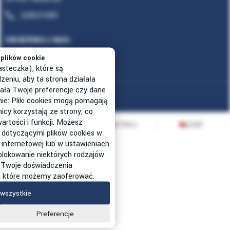
228531689
OBSERWUJ NAS
plików cookie
asteczka), które są
niu, aby ta strona działała
ała Twoje preferencje czy dane
Mapa strony
nie: Pliki cookies mogą pomagają
icy korzystają ze strony, co
Projekt graficzny oraz oprogramowanie GOshop.pl
artości i funkcji. Możesz
SORTUJ
FILTRUJ
CZAT
 dotyczącymi plików cookies w
SIZER
 internetowej lub w ustawieniach
 blokowanie niektórych rodzajów
 Twoje doświadczenia
g, które możemy zaoferować.
wszystkie
Preferencje