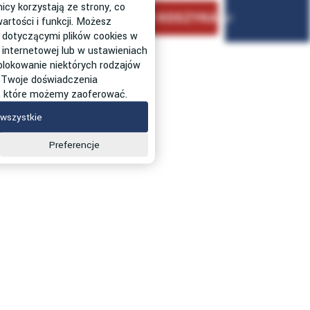
icy korzystają ze strony, co
DODAJ DO KOSZYKA
Projekt graficzny oraz oprogramowanie GOshop.pl
artości i funkcji. Możesz
 dotyczącymi plików cookies w
SIZER
 internetowej lub w ustawieniach
 blokowanie niektórych rodzajów
 Twoje doświadczenia
g, które możemy zaoferować.
wszystkie
Preferencje
Wypełnij formularz