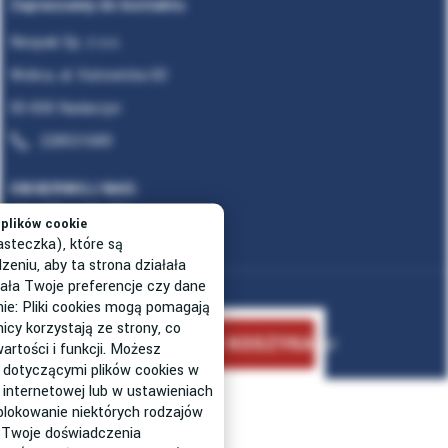
Zapraszamy do kontaktu
Neopak Sp. z o.o.
Wolica, al. Katowicka 60
05-830 Nadarzyn
228531689
OBSERWUJ NAS
plików cookie
asteczka), które są
niu, aby ta strona działała
ała Twoje preferencje czy dane
Mapa strony
nie: Pliki cookies mogą pomagają
icy korzystają ze strony, co
DODAJ DO KOSZYKA
Projekt graficzny oraz oprogramowanie GOshop.pl
artości i funkcji. Możesz
 dotyczącymi plików cookies w
SIZER
 internetowej lub w ustawieniach
 blokowanie niektórych rodzajów
 Twoje doświadczenia