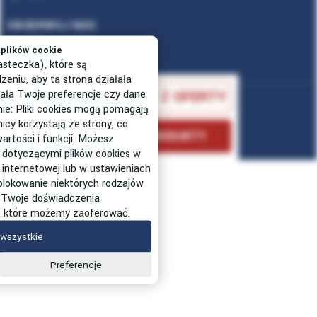
OBSERWUJ NAS
plików cookie
asteczka), które są
niu, aby ta strona działała
ała Twoje preferencje czy dane
PRODUKT WYCOFANY Z OFERTY
Mapa strony
nie: Pliki cookies mogą pomagają
icy korzystają ze strony, co
Projekt graficzny oraz oprogramowanie GOshop.pl
ZOBACZ POKREWNE PRODUKTY
artości i funkcji. Możesz
 dotyczącymi plików cookies w
SIZER
 internetowej lub w ustawieniach
 blokowanie niektórych rodzajów
 Twoje doświadczenia
g, które możemy zaoferować.
wszystkie
Preferencje