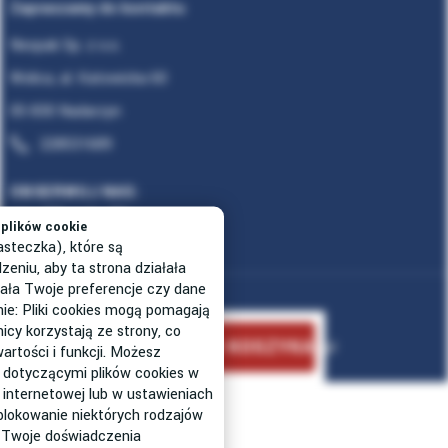
Zapraszamy do kontaktu
Neopak Sp. z o.o.
Wolica, al. Katowicka 60
05-830 Nadarzyn
228531689
OBSERWUJ NAS
plików cookie
asteczka), które są
niu, aby ta strona działała
ała Twoje preferencje czy dane
Mapa strony
nie: Pliki cookies mogą pomagają
icy korzystają ze strony, co
DODAJ DO KOSZYKA
Projekt graficzny oraz oprogramowanie GOshop.pl
artości i funkcji. Możesz
 dotyczącymi plików cookies w
SIZER
 internetowej lub w ustawieniach
 blokowanie niektórych rodzajów
 Twoje doświadczenia