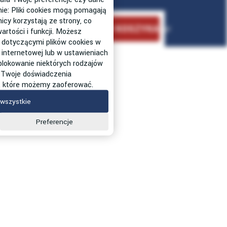
Mapa strony
nie: Pliki cookies mogą pomagają
icy korzystają ze strony, co
DODAJ DO KOSZYKA
Projekt graficzny oraz oprogramowanie GOshop.pl
artości i funkcji. Możesz
 dotyczącymi plików cookies w
SIZER
 internetowej lub w ustawieniach
 blokowanie niektórych rodzajów
 Twoje doświadczenia
g, które możemy zaoferować.
wszystkie
Preferencje