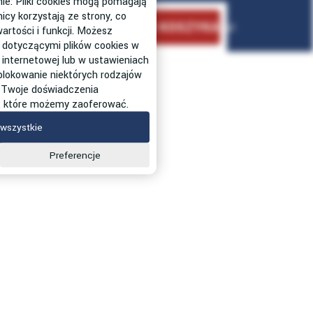
Mapa strony
nie: Pliki cookies mogą pomagają
icy korzystają ze strony, co
DODAJ DO KOSZYKA
Projekt graficzny oraz oprogramowanie GOshop.pl
artości i funkcji. Możesz
 dotyczącymi plików cookies w
SIZER
 internetowej lub w ustawieniach
 blokowanie niektórych rodzajów
 Twoje doświadczenia
g, które możemy zaoferować.
wszystkie
Preferencje
Wypełnij formularz