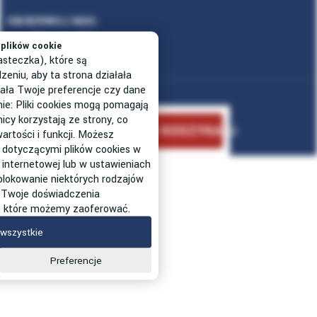
OBSERWUJ NAS
plików cookie
asteczka), które są
niu, aby ta strona działała
ała Twoje preferencje czy dane
Mapa strony
nie: Pliki cookies mogą pomagają
icy korzystają ze strony, co
DODAJ DO KOSZYKA
Projekt graficzny oraz oprogramowanie GOshop.pl
artości i funkcji. Możesz
 dotyczącymi plików cookies w
SIZER
 internetowej lub w ustawieniach
 blokowanie niektórych rodzajów
 Twoje doświadczenia
g, które możemy zaoferować.
wszystkie
Preferencje