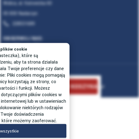
Wolica, al. Katowicka 60
05-830 Nadarzyn
228531689
OBSERWUJ NAS
plików cookie
asteczka), które są
niu, aby ta strona działała
ała Twoje preferencje czy dane
Mapa strony
nie: Pliki cookies mogą pomagają
icy korzystają ze strony, co
DODAJ DO KOSZYKA
Projekt graficzny oraz oprogramowanie GOshop.pl
artości i funkcji. Możesz
 dotyczącymi plików cookies w
SIZER
 internetowej lub w ustawieniach
 blokowanie niektórych rodzajów
 Twoje doświadczenia
g, które możemy zaoferować.
wszystkie