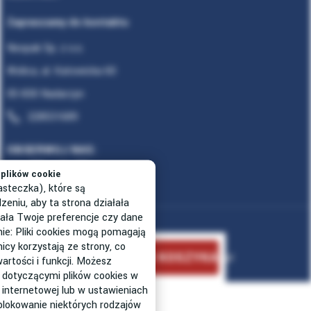
Zapraszamy do kontaktu
Neopak Sp. z o.o.
Wolica, al. Katowicka 60
05-830 Nadarzyn
228531689
OBSERWUJ NAS
plików cookie
asteczka), które są
niu, aby ta strona działała
ała Twoje preferencje czy dane
Mapa strony
nie: Pliki cookies mogą pomagają
icy korzystają ze strony, co
DODAJ DO KOSZYKA
Projekt graficzny oraz oprogramowanie GOshop.pl
artości i funkcji. Możesz
 dotyczącymi plików cookies w
SIZER
 internetowej lub w ustawieniach
 blokowanie niektórych rodzajów