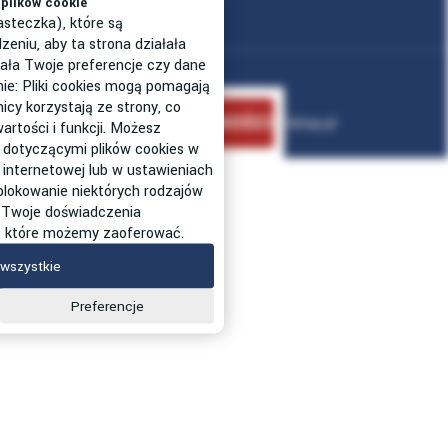
plików cookie
asteczka), które są
niu, aby ta strona działała
ała Twoje preferencje czy dane
Mapa strony
nie: Pliki cookies mogą pomagają
icy korzystają ze strony, co
POWIADOM O DOSTĘPNOŚCI
Projekt graficzny oraz oprogramowanie GOshop.pl
artości i funkcji. Możesz
 dotyczącymi plików cookies w
SIZER
 internetowej lub w ustawieniach
 blokowanie niektórych rodzajów
 Twoje doświadczenia
g, które możemy zaoferować.
wszystkie
Preferencje