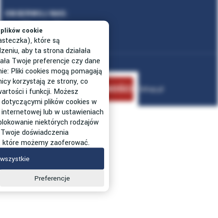
OBSERWUJ NAS
plików cookie
asteczka), które są
niu, aby ta strona działała
ała Twoje preferencje czy dane
Mapa strony
nie: Pliki cookies mogą pomagają
icy korzystają ze strony, co
POWIADOM O DOSTĘPNOŚCI
Projekt graficzny oraz oprogramowanie GOshop.pl
artości i funkcji. Możesz
 dotyczącymi plików cookies w
SIZER
 internetowej lub w ustawieniach
 blokowanie niektórych rodzajów
 Twoje doświadczenia
g, które możemy zaoferować.
wszystkie
Preferencje