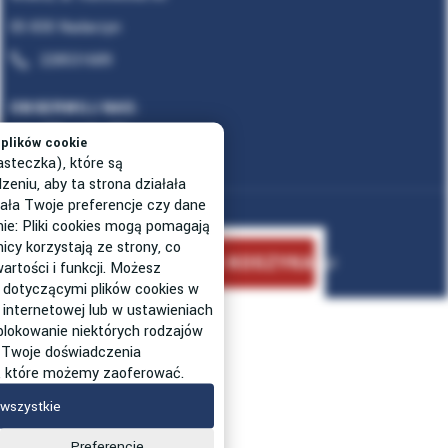
05-830 Nadarzyn
228531689
OBSERWUJ NAS
plików cookie
asteczka), które są
niu, aby ta strona działała
ała Twoje preferencje czy dane
Mapa strony
nie: Pliki cookies mogą pomagają
icy korzystają ze strony, co
DODAJ DO KOSZYKA
Projekt graficzny oraz oprogramowanie GOshop.pl
artości i funkcji. Możesz
 dotyczącymi plików cookies w
SIZER
 internetowej lub w ustawieniach
 blokowanie niektórych rodzajów
 Twoje doświadczenia
g, które możemy zaoferować.
wszystkie
Preferencje