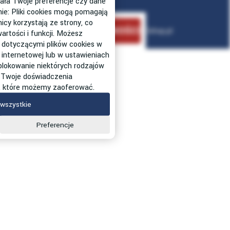
ała Twoje preferencje czy dane
Mapa strony
nie: Pliki cookies mogą pomagają
icy korzystają ze strony, co
POWIADOM O DOSTĘPNOŚCI
Projekt graficzny oraz oprogramowanie GOshop.pl
artości i funkcji. Możesz
 dotyczącymi plików cookies w
SIZER
 internetowej lub w ustawieniach
 blokowanie niektórych rodzajów
 Twoje doświadczenia
g, które możemy zaoferować.
wszystkie
Preferencje