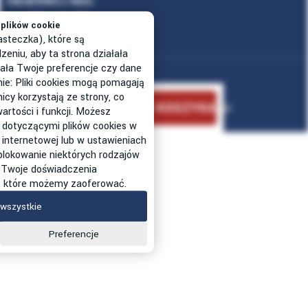
OBSERWUJ NAS
plików cookie
asteczka), które są
niu, aby ta strona działała
ała Twoje preferencje czy dane
Mapa strony
nie: Pliki cookies mogą pomagają
icy korzystają ze strony, co
DODAJ DO KOSZYKA
Projekt graficzny oraz oprogramowanie GOshop.pl
artości i funkcji. Możesz
 dotyczącymi plików cookies w
SIZER
 internetowej lub w ustawieniach
 blokowanie niektórych rodzajów
 Twoje doświadczenia
g, które możemy zaoferować.
wszystkie
Preferencje