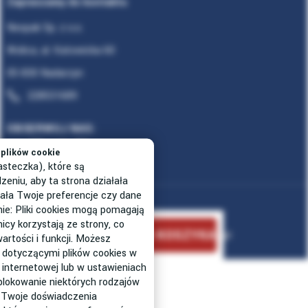
Zapraszamy do kontaktu
Neopak Sp. z o.o.
Wolica, al. Katowicka 60
05-830 Nadarzyn
228531689
OBSERWUJ NAS
plików cookie
asteczka), które są
niu, aby ta strona działała
ała Twoje preferencje czy dane
Mapa strony
nie: Pliki cookies mogą pomagają
icy korzystają ze strony, co
DODAJ DO KOSZYKA
Projekt graficzny oraz oprogramowanie GOshop.pl
artości i funkcji. Możesz
 dotyczącymi plików cookies w
SIZER
 internetowej lub w ustawieniach
 blokowanie niektórych rodzajów
 Twoje doświadczenia